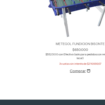
METEGOL FUNDICION BISONTE
$650.000
$552.500
con
Efectivo (solo para pedidos con ret
local)
3
cuotas sin interés de
$216.666,67