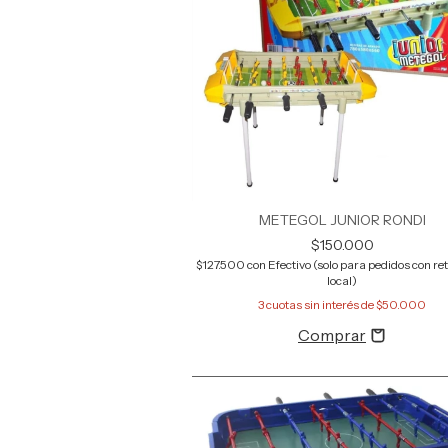
METEGOL JUNIOR RONDI
$150.000
$127.500
con
Efectivo (solo para pedidos con reti
local)
3
cuotas sin interés de
$50.000