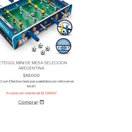
ETEGOL MINI DE MESA SELECCION
AREGENTINA
$65.000
50
con
Efectivo (solo para pedidos con retiro en el
local)
3
cuotas sin interés de
$21.666,67