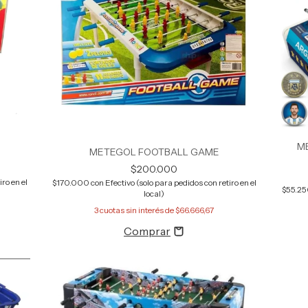
M
METEGOL FOOTBALL GAME
$200.000
ro en el
$170.000
con
Efectivo (solo para pedidos con retiro en el
$55.2
local)
3
cuotas sin interés de
$66.666,67