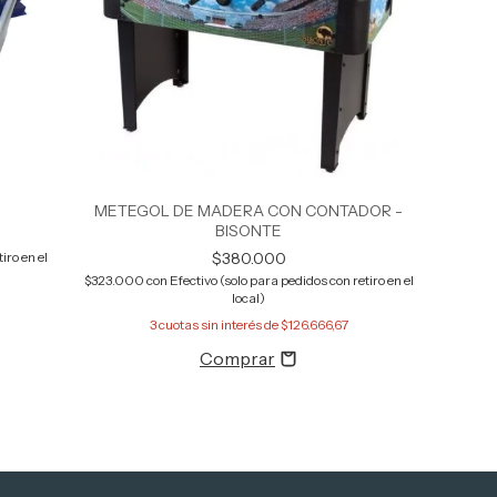
METEGOL DE MADERA CON CONTADOR -
BISONTE
$380.000
iro en el
$323.000
con
Efectivo (solo para pedidos con retiro en el
local)
3
cuotas sin interés de
$126.666,67