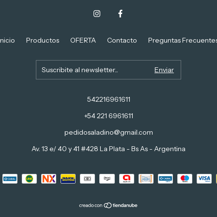
Inicio
Productos
OFERTA
Contacto
Preguntas Frecuente
542216961611
+54 221 6961611
pedidosaladino@gmail.com
Av. 13 e/ 40 y 41 #428 La Plata - Bs As - Argentina