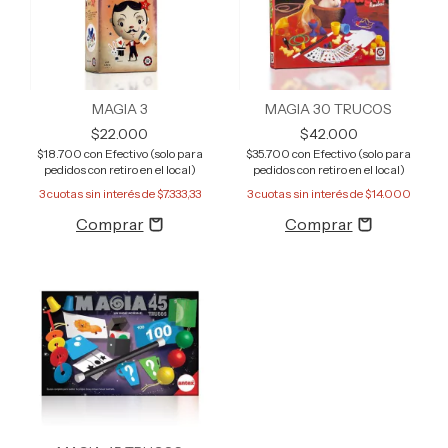
MAGIA 3
MAGIA 30 TRUCOS
$22.000
$42.000
$18.700
con
Efectivo (solo para
$35.700
con
Efectivo (solo para
pedidos con retiro en el local)
pedidos con retiro en el local)
3
cuotas sin interés de
$7.333,33
3
cuotas sin interés de
$14.000