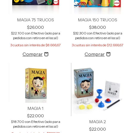
MAGIA 75 TRUCOS
MAGIA 150 TRUCOS
$26.000
$38.000
$22.100
con
Efectivo (solo para
$32.300
con
Efectivo (solo para
pedidos con retiro en el local)
pedidos con retiro en el local)
3
cuotas sin interés de
$8.666,67
3
cuotas sin interés de
$12.666,67
MAGIA 1
$22.000
MAGIA 2
$18.700
con
Efectivo (solo para
pedidos con retiro en el local)
$22.000