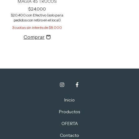
MAGIA 45 TRUCOS
$24.000
$20.400
con
Efectivo (solo para
pedidos con retiro en el local)
3
cuotas sin interés de
$8.000
Inicio
Productos
OFERTA
Contacto