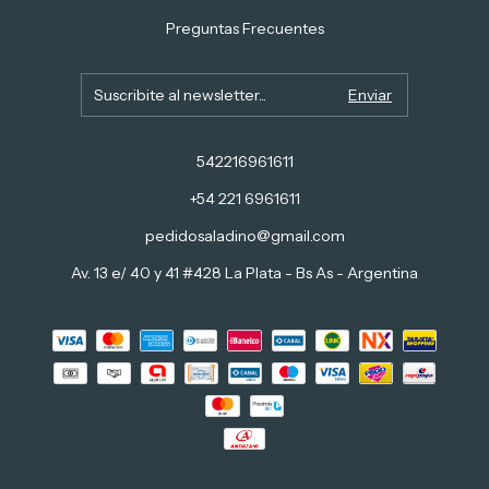
Preguntas Frecuentes
542216961611
+54 221 6961611
pedidosaladino@gmail.com
Av. 13 e/ 40 y 41 #428 La Plata - Bs As - Argentina