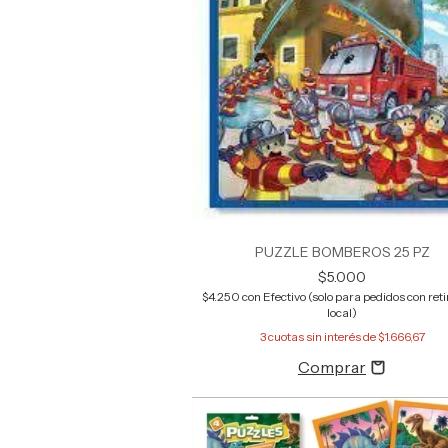
PUZZLE BOMBEROS 25 PZ
$5.000
$4.250
con
Efectivo (solo para pedidos con retir
local)
3
cuotas sin interés de
$1.666,67