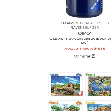
PEGAMENTO PARA PUZZLES
RAVENSBURGER
$25.000
$21.250
con
Efectivo (solo para pedidos con reti
local)
3
cuotas sin interés de
$8.333,33