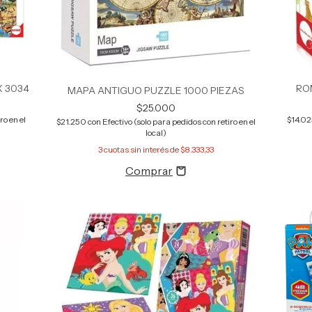
X 3034
RO
MAPA ANTIGUO PUZZLE 1000 PIEZAS
$25.000
ro en el
$14.0
$21.250
con
Efectivo (solo para pedidos con retiro en el
local)
3
cuotas sin interés de
$8.333,33