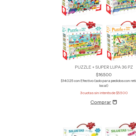
PUZZLE + SUPER LUPA 36 PZ
$16.500
$14.025
con
Efectivo (solo para pedidos con reti
local)
3
cuotas sin interés de
$5.500