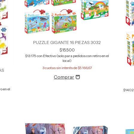
PUZZLE GIGANTE 16 PIEZAS 3032
$15.500
$13.175
con
Efectivo (solo para pedidos con retiro en el
local)
3
cuotas sin interés de
$5.166,67
AS
o en el
$14.0