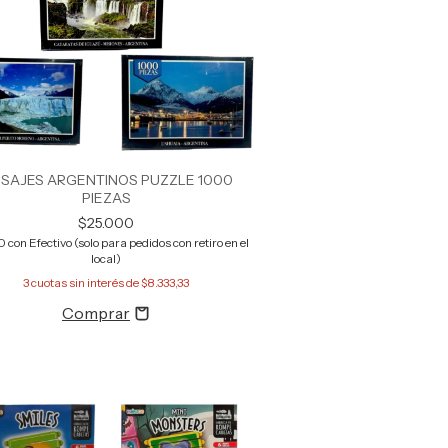
ISAJES ARGENTINOS PUZZLE 1000
PIEZAS
$25.000
50
con
Efectivo (solo para pedidos con retiro en el
local)
3
cuotas sin interés de
$8.333,33