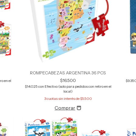
ROMPECABEZAS ARGENTINA 36 PCS
$16.500
ro en el
$9.35
$14.025
con
Efectivo (solo para pedidos con retiro en el
local)
3
cuotas sin interés de
$5.500