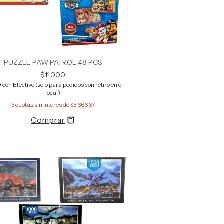
PUZZLE PAW PATROL 48 PCS
$11.000
0
con
Efectivo (solo para pedidos con retiro en el
local)
3
cuotas sin interés de
$3.666,67