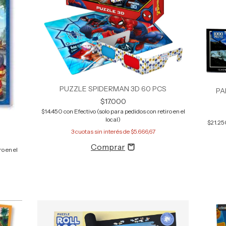
PUZZLE SPIDERMAN 3D 60 PCS
PA
$17.000
$14.450
con
Efectivo (solo para pedidos con retiro en el
local)
$21.2
3
cuotas sin interés de
$5.666,67
o en el