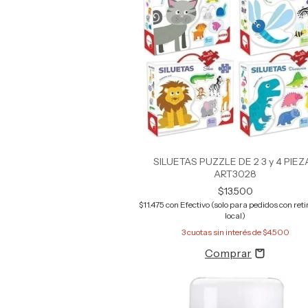
SILUETAS PUZZLE DE 2 3 y 4 PIEZ
ART3028
$13.500
$11.475
con
Efectivo (solo para pedidos con retir
local)
3
cuotas sin interés de
$4.500