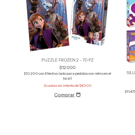
PUZZLE FROZEN 2 - 70 PZ
$12.000
SIL
$10.200
con
Efectivo (solo para pedidos con retiro en el
local)
3
cuotas sin interés de
$4.000
$11.47