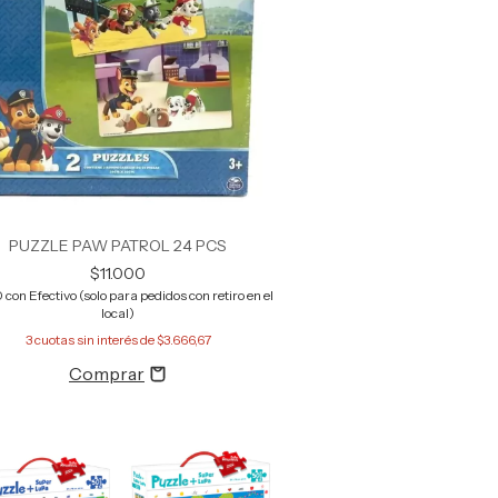
PUZZLE PAW PATROL 24 PCS
$11.000
0
con
Efectivo (solo para pedidos con retiro en el
local)
3
cuotas sin interés de
$3.666,67