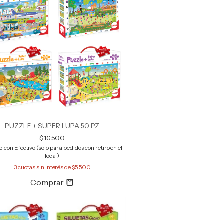
PUZZLE + SUPER LUPA 50 PZ
$16.500
25
con
Efectivo (solo para pedidos con retiro en el
local)
3
cuotas sin interés de
$5.500