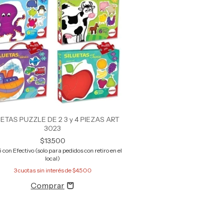
UETAS PUZZLE DE 2 3 y 4 PIEZAS ART
3023
$13.500
5
con
Efectivo (solo para pedidos con retiro en el
local)
3
cuotas sin interés de
$4.500