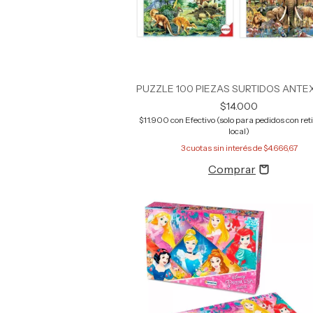
PUZZLE 100 PIEZAS SURTIDOS ANTE
$14.000
$11.900
con
Efectivo (solo para pedidos con reti
local)
3
cuotas sin interés de
$4.666,67