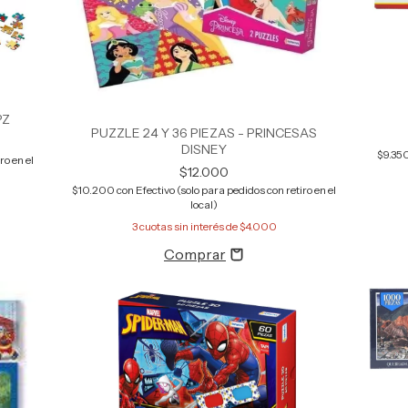
PZ
PUZZLE 24 Y 36 PIEZAS - PRINCESAS
DISNEY
$9.35
ro en el
$12.000
$10.200
con
Efectivo (solo para pedidos con retiro en el
local)
3
cuotas sin interés de
$4.000