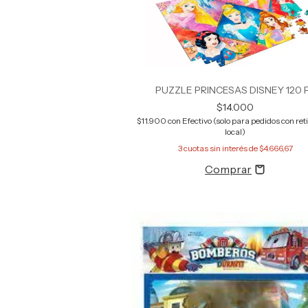
PUZZLE PRINCESAS DISNEY 120 
$14.000
$11.900
con
Efectivo (solo para pedidos con reti
local)
3
cuotas sin interés de
$4.666,67