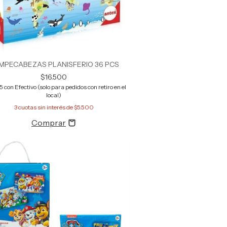
MPECABEZAS PLANISFERIO 36 PCS
$16.500
25
con
Efectivo (solo para pedidos con retiro en el
local)
3
cuotas sin interés de
$5.500