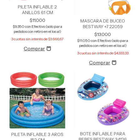
PILETA INFLABLE 2
ANILLOS 61 CM
$11.000
MASCARA DE BUCEO
BESTWAY +7 22059
$9.350
con
Efectivo (solo para
pedidos con retiro en el local)
$13.000
3
cuotas sin interés de
$3.666,67
$11.050
con
Efectivo (solo para
pedidos con retiro en el local)
3
cuotas sin interés de
$4.333,33
BOTE INFLABLE PARA
PILETA INFLABLE 3 AROS
BEBES BESTWAY 34126
152 CM