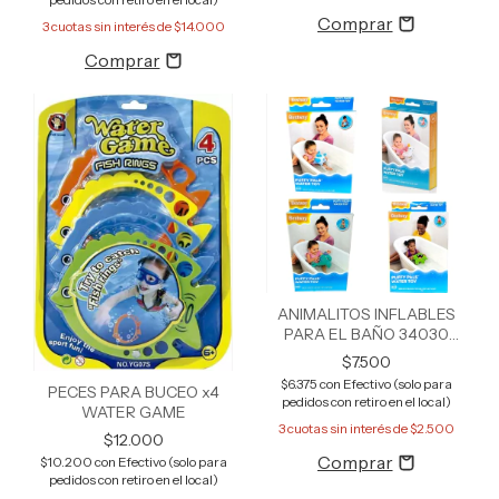
3
cuotas sin interés de
$14.000
ANIMALITOS INFLABLES
PARA EL BAÑO 34030
BESTWAY
$7.500
$6.375
con
Efectivo (solo para
PECES PARA BUCEO x4
pedidos con retiro en el local)
WATER GAME
3
cuotas sin interés de
$2.500
$12.000
$10.200
con
Efectivo (solo para
pedidos con retiro en el local)