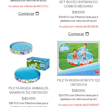
pedidos con retiro en el local)
SET BUCEO BATMAN DC
COMICS MEDIANO
3
cuotas sin interés de
$30.000
$16.000
$13.600
con
Efectivo (solo para
pedidos con retiro en el local)
3
cuotas sin interés de
$5.333,33
PILETA RIGIDA ROBOTS 122
CM 55004
PILETA RIGIDA ANIMALES
$35.000
MARINOS 152 CM 55029
$29.750
con
Efectivo (solo para
$42.000
pedidos con retiro en el local)
$35.700
con
Efectivo (solo para
3
cuotas sin interés de
$11.666,67
pedidos con retiro en el local)