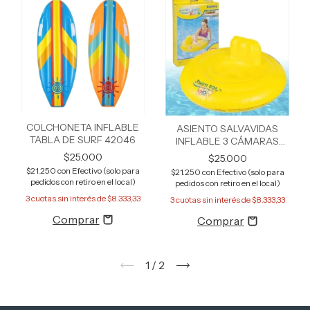
COLCHONETA INFLABLE
ASIENTO SALVAVIDAS
TABLA DE SURF 42046
INFLABLE 3 CÁMARAS
32096
$25.000
$25.000
$21.250
con
Efectivo (solo para
$21.250
con
Efectivo (solo para
pedidos con retiro en el local)
pedidos con retiro en el local)
3
cuotas sin interés de
$8.333,33
3
cuotas sin interés de
$8.333,33
1
/
2