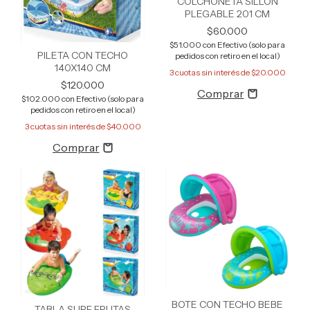
COLCHONETA SILLON
PLEGABLE 201 CM
$60.000
$51.000
con
Efectivo (solo para
PILETA CON TECHO
pedidos con retiro en el local)
140X140 CM
3
cuotas sin interés de
$20.000
$120.000
$102.000
con
Efectivo (solo para
pedidos con retiro en el local)
3
cuotas sin interés de
$40.000
BOTE CON TECHO BEBE
TABLA SURF FRUTAS