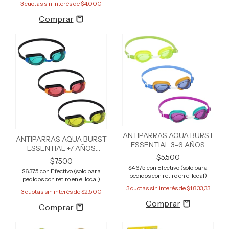
3
cuotas sin interés de
$4.000
ANTIPARRAS AQUA BURST
ANTIPARRAS AQUA BURST
ESSENTIAL 3-6 AÑOS
ESSENTIAL +7 AÑOS
BESTWAY 21002
BESTWAY 21005
$5.500
$7.500
$4.675
con
Efectivo (solo para
$6.375
con
Efectivo (solo para
pedidos con retiro en el local)
pedidos con retiro en el local)
3
cuotas sin interés de
$1.833,33
3
cuotas sin interés de
$2.500