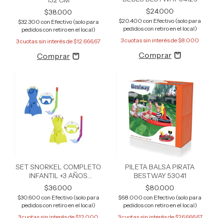
$24.000
$38.000
$20.400
con
Efectivo (solo para
$32.300
con
Efectivo (solo para
pedidos con retiro en el local)
pedidos con retiro en el local)
3
cuotas sin interés de
$8.000
3
cuotas sin interés de
$12.666,67
SET SNORKEL COMPLETO
PILETA BALSA PIRATA
INFANTIL +3 AÑOS
BESTWAY 53041
BESTWAY 25039
$36.000
$80.000
$30.600
con
Efectivo (solo para
$68.000
con
Efectivo (solo para
pedidos con retiro en el local)
pedidos con retiro en el local)
3
cuotas sin interés de
$12.000
3
cuotas sin interés de
$26.666,67