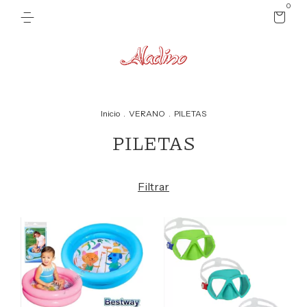
0
Inicio
.
VERANO
.
PILETAS
PILETAS
Filtrar