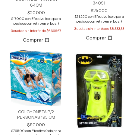
34091
84CM
$25.000
$20.000
$21.250
con
Efectivo (solo para
$17.000
con
Efectivo (solo para
pedidos con retiro en el local)
pedidos con retiro en el local)
3
cuotas sin interés de
$8.333,33
3
cuotas sin interés de
$6.666,67
COLCHONETA P/2
PERSONAS 193 CM
$90.000
$76.500
con
Efectivo (solo para