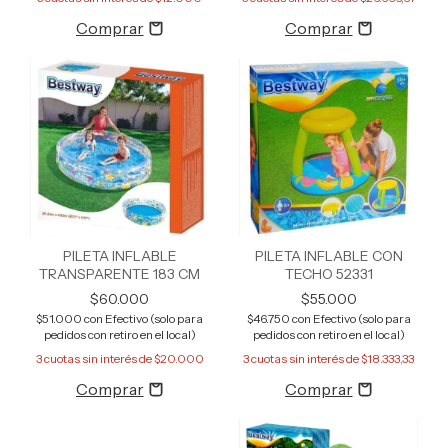
PILETA INFLABLE
PILETA INFLABLE CON
TRANSPARENTE 183 CM
TECHO 52331
$60.000
$55.000
$51.000
con
Efectivo (solo para
$46.750
con
Efectivo (solo para
pedidos con retiro en el local)
pedidos con retiro en el local)
3
cuotas sin interés de
$20.000
3
cuotas sin interés de
$18.333,33