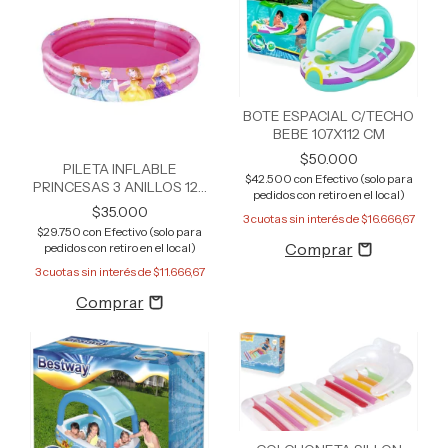
BOTE ESPACIAL C/TECHO
BEBE 107X112 CM
$50.000
PILETA INFLABLE
$42.500
con
Efectivo (solo para
PRINCESAS 3 ANILLOS 122
pedidos con retiro en el local)
CM
$35.000
3
cuotas sin interés de
$16.666,67
$29.750
con
Efectivo (solo para
pedidos con retiro en el local)
3
cuotas sin interés de
$11.666,67