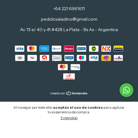
+54 221 6961611
pedidosaladino@gmail.com
Av. 13 e/ 40 y 41 #428 La Plata - Bs As - Argentina
Copyright Juguetería Aladino - 2026. Todos los derechos reservados.
Al navegar por este sitio
aceptás el uso de cookies
para agilizar
tu experiencia de compra.
Defensa de las y los consumidores. Para reclamos
ingresá acá.
Entendido
Botón de arrepentimiento