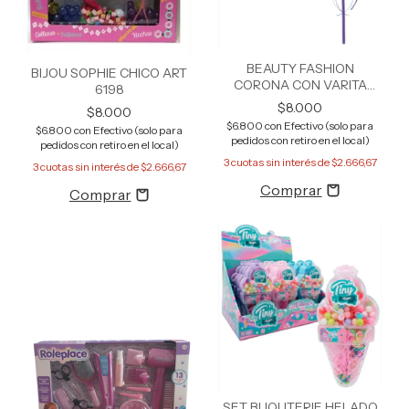
BEAUTY FASHION
BIJOU SOPHIE CHICO ART
CORONA CON VARITA
6198
SOPHIE
$8.000
$8.000
$6.800
con
Efectivo (solo para
$6.800
con
Efectivo (solo para
pedidos con retiro en el local)
pedidos con retiro en el local)
3
cuotas sin interés de
$2.666,67
3
cuotas sin interés de
$2.666,67
SET BIJOUTERIE HELADO