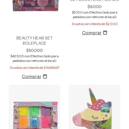
$6.000
$5.100
con
Efectivo (solo para
pedidos con retiro en el local)
3
cuotas sin interés de
$2.000
BEAUTY HEAR SET
ROLEPLACE
$50.000
$42.500
con
Efectivo (solo para
pedidos con retiro en el local)
3
cuotas sin interés de
$16.666,67