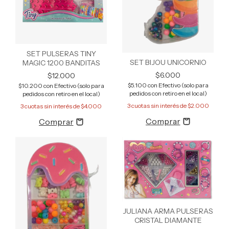
SET PULSERAS TINY
SET BIJOU UNICORNIO
MAGIC 1200 BANDITAS
$6.000
$12.000
$5.100
con
Efectivo (solo para
$10.200
con
Efectivo (solo para
pedidos con retiro en el local)
pedidos con retiro en el local)
3
cuotas sin interés de
$2.000
3
cuotas sin interés de
$4.000
JULIANA ARMA PULSERAS
CRISTAL DIAMANTE