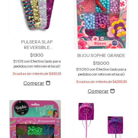
PULSERA SLAP
REVERSIBLE
LENTEJUELAS
$1.300
BIJOU SOPHIE GRANDE
$1.105
con
Efectivo (solo para
$13.000
pedidos con retiro en el local)
$11.050
con
Efectivo (solo para
3
cuotas sin interés de
$433,33
pedidos con retiro en el local)
3
cuotas sin interés de
$4.333,33