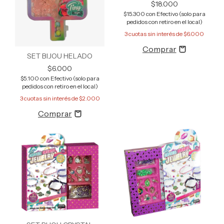
$18.000
$15.300
con
Efectivo (solo para
pedidos con retiro en el local)
3
cuotas sin interés de
$6.000
SET BIJOU HELADO
$6.000
$5.100
con
Efectivo (solo para
pedidos con retiro en el local)
3
cuotas sin interés de
$2.000