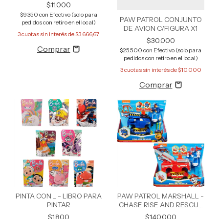
$11.000
$9.350
con
Efectivo (solo para
PAW PATROL CONJUNTO
pedidos con retiro en el local)
DE AVION C/FIGURA X1
3
cuotas sin interés de
$3.666,67
$30.000
$25.500
con
Efectivo (solo para
pedidos con retiro en el local)
3
cuotas sin interés de
$10.000
PINTA CON ... - LIBRO PARA
PAW PATROL MARSHALL -
PINTAR
CHASE RISE AND RESCUE
17753
$1.800
$140.000