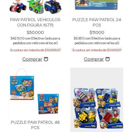
PAW PATROL VEHICULOS
PUZZLE PAW PATROL 24
CON FIGURA 16775
PCS
$50.000
$11.000
$42.500
con
Efectivo (solo para
$9.350
con
Efectivo (solo para
pedidos con retiro en el local)
pedidos con retiro en el local)
3
cuotas sin interés de
$16.666,67
3
cuotas sin interés de
$3.666,67
PUZZLE PAW PATROL 48
PCS