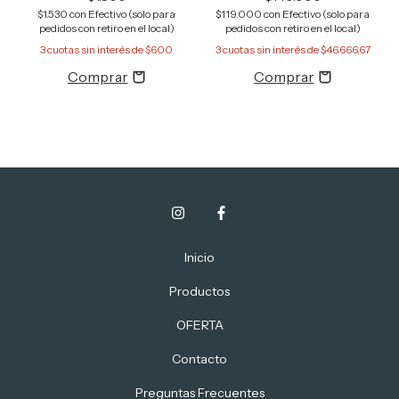
$1.530
con
Efectivo (solo para
$119.000
con
Efectivo (solo para
pedidos con retiro en el local)
pedidos con retiro en el local)
3
cuotas sin interés de
$600
3
cuotas sin interés de
$46.666,67
Inicio
Productos
OFERTA
Contacto
Preguntas Frecuentes