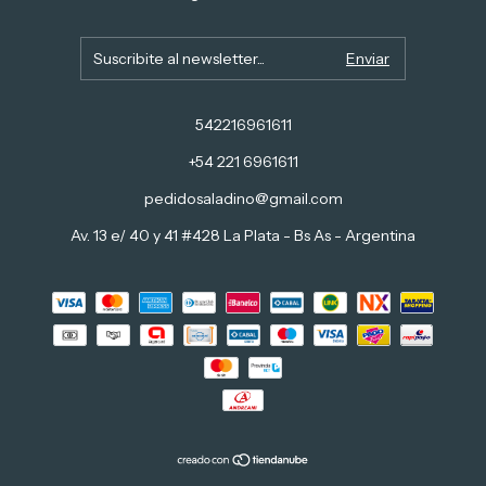
542216961611
+54 221 6961611
pedidosaladino@gmail.com
Av. 13 e/ 40 y 41 #428 La Plata - Bs As - Argentina