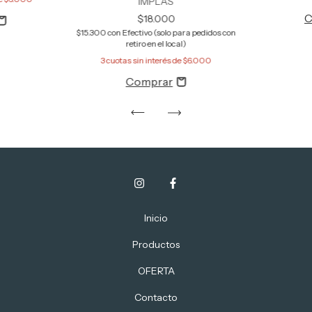
IMPLAS
$18.000
$15.300
con
Efectivo (solo para pedidos con
retiro en el local)
3
cuotas sin interés de
$6.000
Inicio
Productos
OFERTA
Contacto