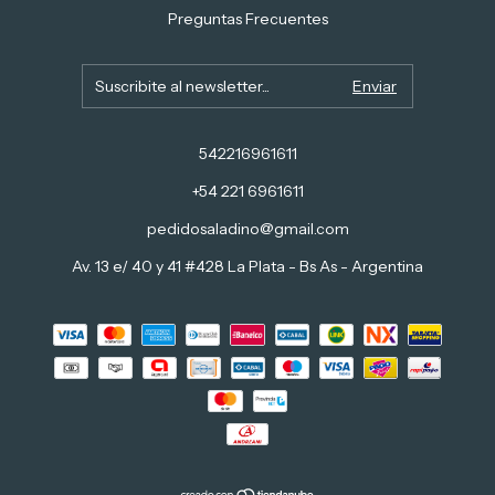
Preguntas Frecuentes
542216961611
+54 221 6961611
pedidosaladino@gmail.com
Av. 13 e/ 40 y 41 #428 La Plata - Bs As - Argentina