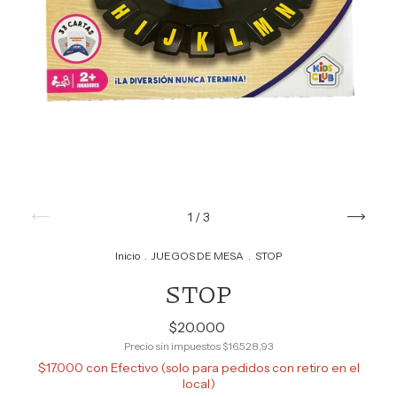
1
/
3
Inicio
.
JUEGOS DE MESA
.
STOP
STOP
$20.000
Precio sin impuestos
$16.528,93
$17.000
con
Efectivo (solo para pedidos con retiro en el
local)