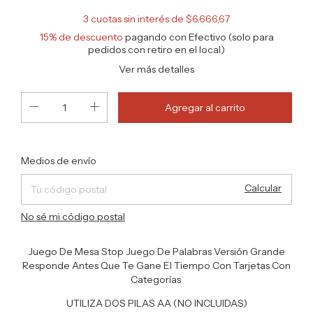
3
cuotas sin interés de
$6.666,67
15% de descuento
pagando con Efectivo (solo para
pedidos con retiro en el local)
Ver más detalles
Cambiar CP
Entregas para el CP:
Medios de envío
Calcular
No sé mi código postal
Juego De Mesa Stop Juego De Palabras Versión Grande
Responde Antes Que Te Gane El Tiempo Con Tarjetas Con
Categorías
UTILIZA DOS PILAS AA (NO INCLUIDAS)