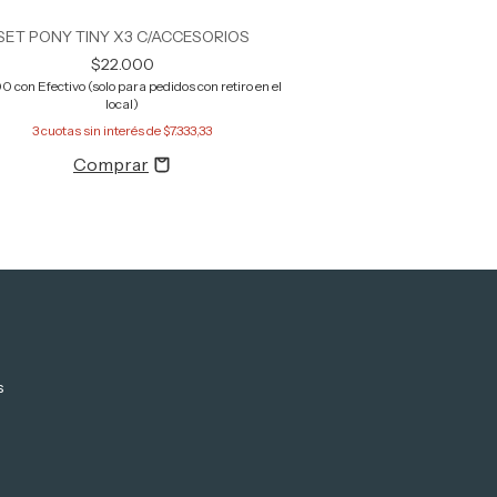
SET PONY TINY X3 C/ACCESORIOS
$22.000
00
con
Efectivo (solo para pedidos con retiro en el
local)
3
cuotas sin interés de
$7.333,33
s