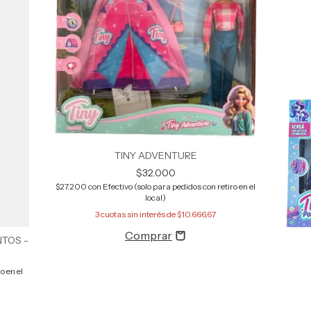
TINY ADVENTURE
$32.000
$27.200
con
Efectivo (solo para pedidos con retiro en el
local)
3
cuotas sin interés de
$10.666,67
NTOS -
o en el