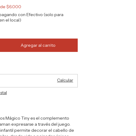
s de
$6.000
agando con Efectivo (solo para
n el local)
Cambiar CP
:
Calcular
stal
illos Mágico Tiny es el complemento
aman expresarse a través del juego.
 infantil permite decorar el cabello de