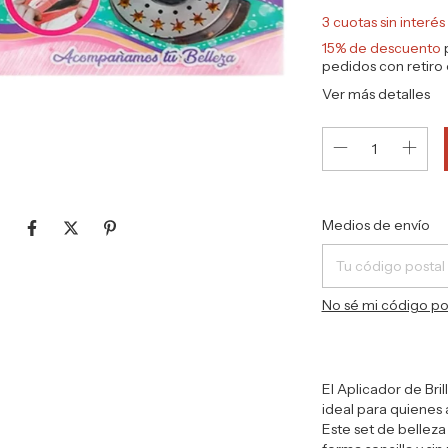
3
cuotas sin interé
15% de descuento
p
pedidos con retiro e
Ver más detalles
Entregas para el CP
Medios de envío
No sé mi código po
El Aplicador de Br
ideal para quienes 
Este set de belleza