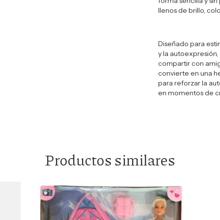
forma sencilla y sin
llenos de brillo, colo
Diseñado para estim
y la autoexpresión, 
compartir con amiga
convierte en una he
para reforzar la au
en momentos de cre
Productos similares