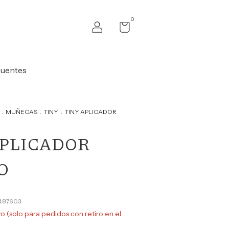
0
cuentes
.
MUÑECAS
.
TINY
.
TINY APLICADOR
APLICADOR
O
4.876,03
vo (solo para pedidos con retiro en el