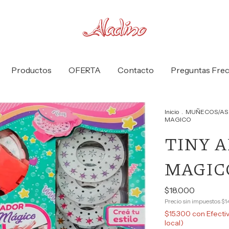
Productos
OFERTA
Contacto
Preguntas Fre
Inicio
.
MUÑECOS/AS
MAGICO
TINY 
MAGIC
$18.000
Precio sin impuestos
$1
$15.300
con
Efecti
local)