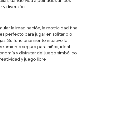
 pilas, dando vida a peinados únicos
r y diversión.
ular la imaginación, la motricidad fina
es perfecto para jugar en solitario o
s. Su funcionamiento intuitivo lo
rramienta segura para niños, ideal
tonomía y disfrutar del juego simbólico
atividad y juego libre.