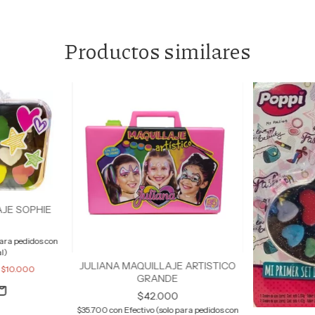
Productos similares
AJE SOPHIE
para pedidos con
al)
JULIANA MAQUILLAJE ARTISTICO
e
$10.000
GRANDE
$42.000
$35.700
con
Efectivo (solo para pedidos con