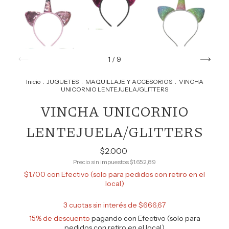
1
/
9
Inicio
.
JUGUETES
.
MAQUILLAJE Y ACCESORIOS
.
VINCHA
UNICORNIO LENTEJUELA/GLITTERS
VINCHA UNICORNIO
LENTEJUELA/GLITTERS
$2.000
Precio sin impuestos
$1.652,89
$1.700
con
Efectivo (solo para pedidos con retiro en el
local)
3
cuotas sin interés de
$666,67
15% de descuento
pagando con Efectivo (solo para
pedidos con retiro en el local)