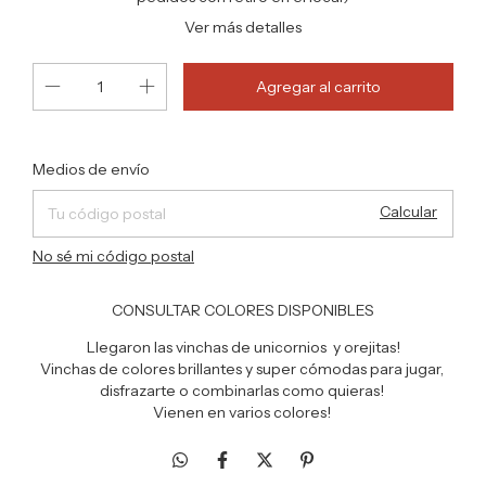
Ver más detalles
Cambiar CP
Entregas para el CP:
Medios de envío
Calcular
No sé mi código postal
CONSULTAR COLORES DISPONIBLES
Llegaron las vinchas de unicornios y orejitas!
Vinchas de colores brillantes y super cómodas para jugar,
disfrazarte o combinarlas como quieras!
Vienen en varios colores!