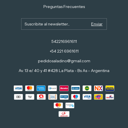
Preguntas Frecuentes
542216961611
+54 221 6961611
pedidosaladino@gmail.com
Av. 13 e/ 40 y 41 #428 La Plata - Bs As - Argentina