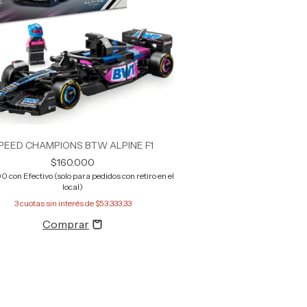
PEED CHAMPIONS BTW ALPINE F1
$160.000
00
con
Efectivo (solo para pedidos con retiro en el
local)
3
cuotas sin interés de
$53.333,33