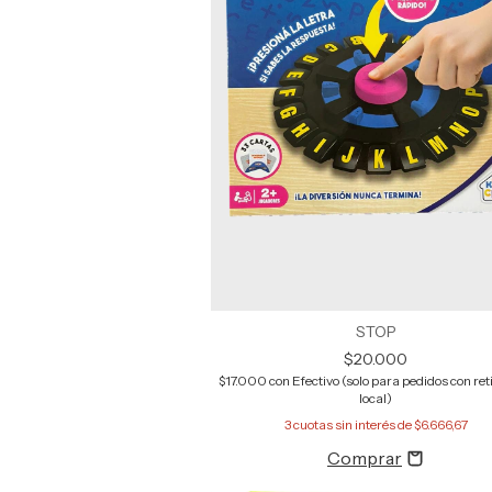
STOP
$20.000
$17.000
con
Efectivo (solo para pedidos con reti
local)
3
cuotas sin interés de
$6.666,67