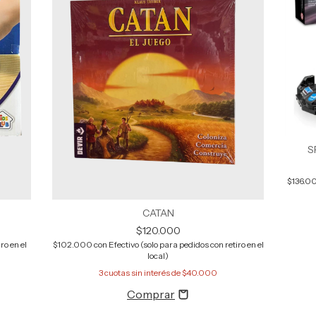
S
$136.0
CATAN
$120.000
ro en el
$102.000
con
Efectivo (solo para pedidos con retiro en el
local)
3
cuotas sin interés de
$40.000