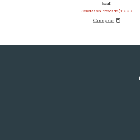
local)
3
cuotas sin interés de
$11.000