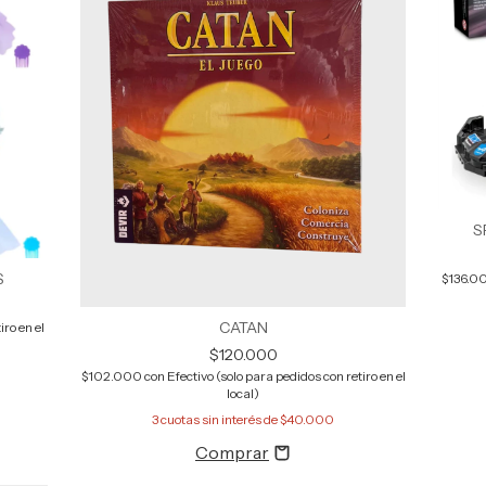
S
S
$136.0
CATAN
iro en el
$120.000
$102.000
con
Efectivo (solo para pedidos con retiro en el
local)
3
cuotas sin interés de
$40.000