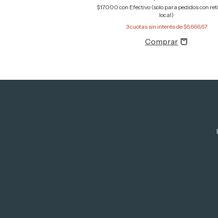
$17.000
con
Efectivo (solo para pedidos con reti
local)
3
cuotas sin interés de
$6.666,67