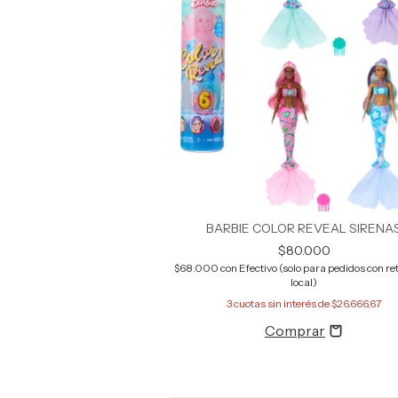
BARBIE COLOR REVEAL SIRENA
$80.000
$68.000
con
Efectivo (solo para pedidos con ret
local)
3
cuotas sin interés de
$26.666,67