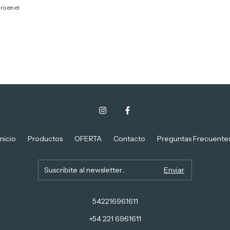
ro en el
Inicio
Productos
OFERTA
Contacto
Preguntas Frecuente
542216961611
+54 221 6961611