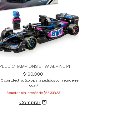
PEED CHAMPIONS BTW ALPINE F1
$160.000
00
con
Efectivo (solo para pedidos con retiro en el
local)
3
cuotas sin interés de
$53.333,33