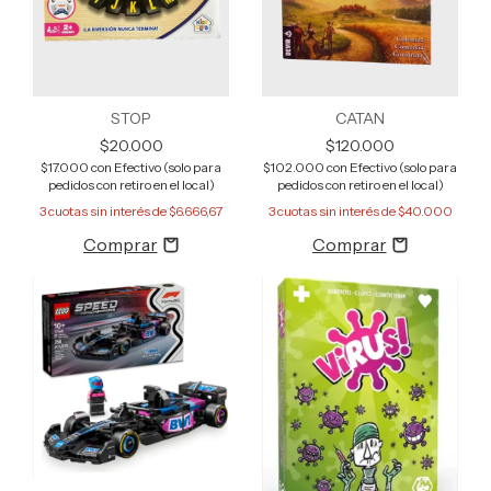
STOP
CATAN
$20.000
$120.000
$17.000
con
Efectivo (solo para
$102.000
con
Efectivo (solo para
pedidos con retiro en el local)
pedidos con retiro en el local)
3
cuotas sin interés de
$6.666,67
3
cuotas sin interés de
$40.000