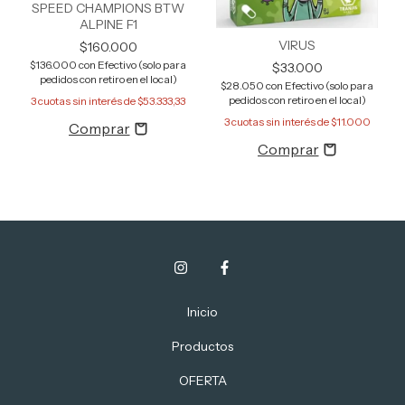
SPEED CHAMPIONS BTW
ALPINE F1
VIRUS
$160.000
$136.000
con
Efectivo (solo para
$33.000
pedidos con retiro en el local)
$28.050
con
Efectivo (solo para
pedidos con retiro en el local)
3
cuotas sin interés de
$53.333,33
3
cuotas sin interés de
$11.000
Inicio
Productos
OFERTA