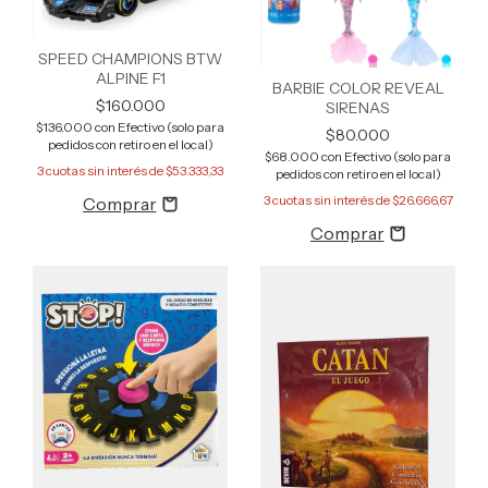
SPEED CHAMPIONS BTW
ALPINE F1
BARBIE COLOR REVEAL
$160.000
SIRENAS
$136.000
con
Efectivo (solo para
$80.000
pedidos con retiro en el local)
$68.000
con
Efectivo (solo para
3
cuotas sin interés de
$53.333,33
pedidos con retiro en el local)
3
cuotas sin interés de
$26.666,67