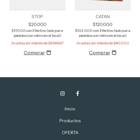
STOP
CATAN
$20.000
$120.000
$17.000
con
Efectivo (solo para
$102.000
con
Efectivo (solo para
pedidos con retiro en el local)
pedidos con retiro en el local)
3
cuotas sin interés de
$6.666,67
3
cuotas sin interés de
$40.000
Inicio
Productos
OFERTA