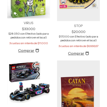
VIRUS
STOP
$33.000
$20.000
$28.050
con
Efectivo (solo para
$17.000
con
Efectivo (solo para
pedidos con retiro en el local)
pedidos con retiro en el local)
3
cuotas sin interés de
$11.000
3
cuotas sin interés de
$6.666,67