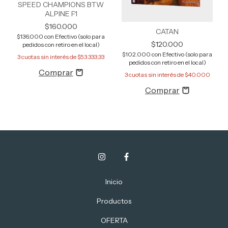
SPEED CHAMPIONS BTW
ALPINE F1
$160.000
CATAN
$136.000
con
Efectivo (solo para
$120.000
pedidos con retiro en el local)
$102.000
con
Efectivo (solo para
3
cuotas sin interés de
$53.333,33
pedidos con retiro en el local)
3
cuotas sin interés de
$40.000
Inicio
Productos
OFERTA