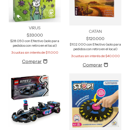
VIRUS
CATAN
$33.000
$120.000
$28.050
con
Efectivo (solo para
$102.000
con
Efectivo (solo para
pedidos con retiro en el local)
pedidos con retiro en el local)
3
cuotas sin interés de
$11.000
3
cuotas sin interés de
$40.000