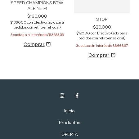
SPEED CHAMPIONS BTW
ALPINE F1
$160.000
STOP
$136.000
con
Efectivo (solo para
$20.000
pedidos con retiro en el local)
$17.000
con
Efectivo (solo para
3
cuotas sin interés de
$53.333,33
pedidos con retiro en el local)
3
cuotas sin interés de
$6.666,67
Inicio
Productos
OFERTA