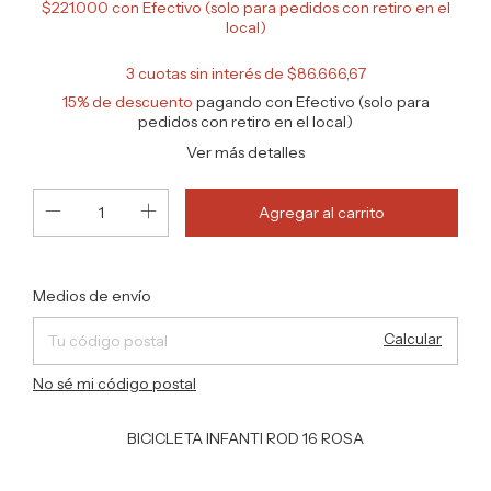
$221.000
con
Efectivo (solo para pedidos con retiro en el
local)
3
cuotas sin interés de
$86.666,67
15% de descuento
pagando con Efectivo (solo para
pedidos con retiro en el local)
Ver más detalles
Cambiar CP
Entregas para el CP:
Medios de envío
Calcular
No sé mi código postal
BICICLETA INFANTI ROD 16 ROSA