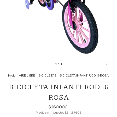
1
/
3
Inicio
.
AIRE LIBRE
.
BICICLETAS
.
BICICLETA INFANTI ROD 16 ROSA
BICICLETA INFANTI ROD 16
ROSA
$260.000
Precio sin impuestos
$214.876,03