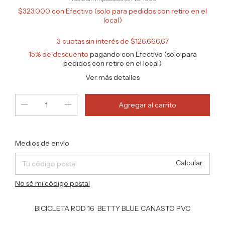
$323.000
con
Efectivo (solo para pedidos con retiro en el
local)
3
cuotas sin interés de
$126.666,67
15% de descuento
pagando con Efectivo (solo para
pedidos con retiro en el local)
Ver más detalles
Cambiar CP
Entregas para el CP:
Medios de envío
Calcular
No sé mi código postal
BICICLETA ROD 16 BETTY BLUE CANASTO PVC