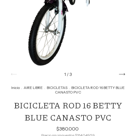
1
/
3
Inicio
.
AIRE LIBRE
.
BICICLETAS
.
BICICLETA ROD 16 BETTY BLUE
CANASTO PVC
BICICLETA ROD 16 BETTY
BLUE CANASTO PVC
$380.000
Precio sin impuestos
$314.049,59