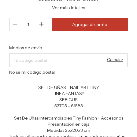
Ver más detalles
Cambiar CP
Entregas para el CP:
Medios de envío
Calcular
No sé mi código postal
SET DE UÑAS - NAIL ART TINY
LINEA FANTASY
SEBIGUS
53705 - 61583
Set De Uñas Intercambiables Tiny Fashion + Accesorios
Presentacion en caja
Medidas 25x20x3 cm
Incluye uñas postizas para aplicar, limas, stickers para uñas ,