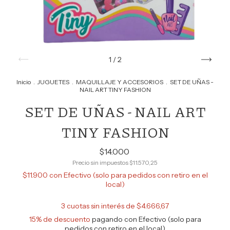
1
/
2
Inicio
.
JUGUETES
.
MAQUILLAJE Y ACCESORIOS
.
SET DE UÑAS -
NAIL ART TINY FASHION
SET DE UÑAS - NAIL ART
TINY FASHION
$14.000
Precio sin impuestos
$11.570,25
$11.900
con
Efectivo (solo para pedidos con retiro en el
local)
3
cuotas sin interés de
$4.666,67
15% de descuento
pagando con Efectivo (solo para
pedidos con retiro en el local)