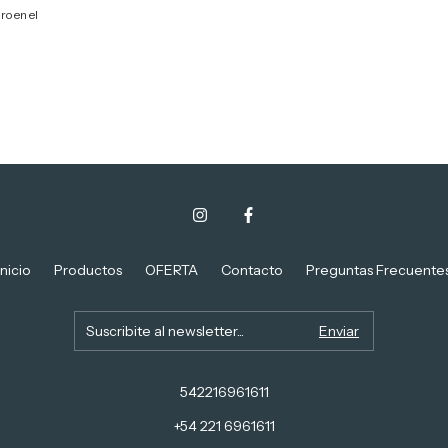
ro en el
Inicio
Productos
OFERTA
Contacto
Preguntas Frecuente
542216961611
+54 221 6961611