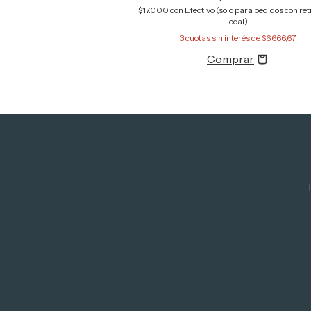
$17.000
con
Efectivo (solo para pedidos con reti
local)
3
cuotas sin interés de
$6.666,67