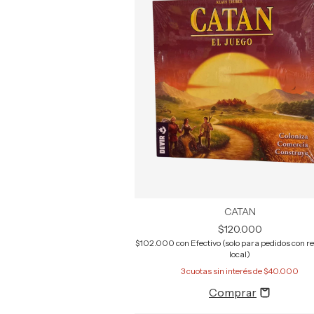
CATAN
$120.000
$102.000
con
Efectivo (solo para pedidos con ret
local)
3
cuotas sin interés de
$40.000