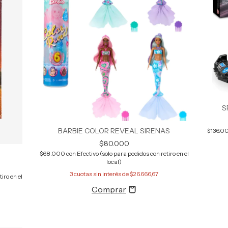
S
BARBIE COLOR REVEAL SIRENAS
$136.0
$80.000
$68.000
con
Efectivo (solo para pedidos con retiro en el
local)
3
cuotas sin interés de
$26.666,67
iro en el