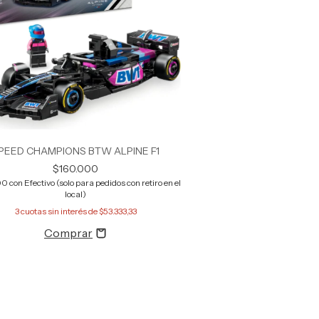
PEED CHAMPIONS BTW ALPINE F1
$160.000
00
con
Efectivo (solo para pedidos con retiro en el
local)
3
cuotas sin interés de
$53.333,33