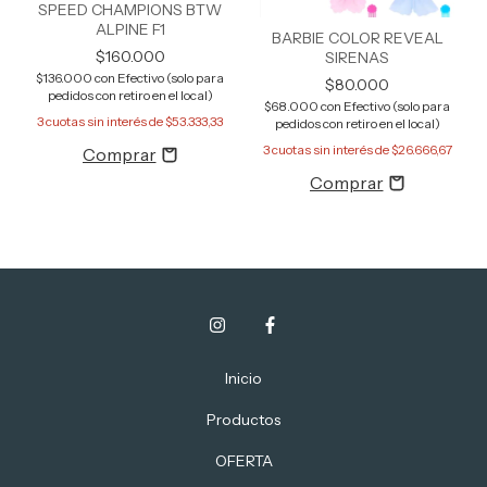
SPEED CHAMPIONS BTW
ALPINE F1
BARBIE COLOR REVEAL
$160.000
SIRENAS
$136.000
con
Efectivo (solo para
$80.000
pedidos con retiro en el local)
$68.000
con
Efectivo (solo para
3
cuotas sin interés de
$53.333,33
pedidos con retiro en el local)
3
cuotas sin interés de
$26.666,67
Inicio
Productos
OFERTA