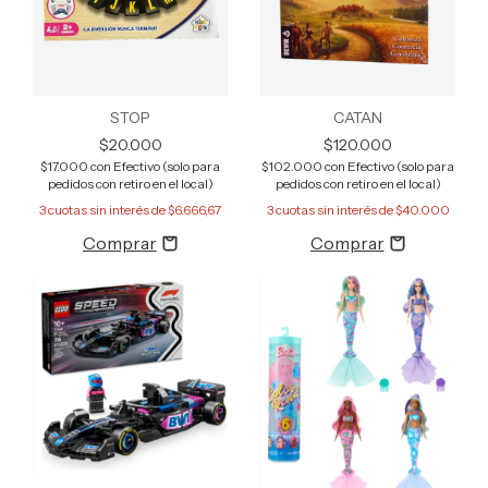
STOP
CATAN
$20.000
$120.000
$17.000
con
Efectivo (solo para
$102.000
con
Efectivo (solo para
pedidos con retiro en el local)
pedidos con retiro en el local)
3
cuotas sin interés de
$6.666,67
3
cuotas sin interés de
$40.000